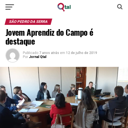
SÃO PEDRO DA SERRA
Jovem Aprendiz do Campo é
destaque
Publicado
7 anos atrás
em
12 de julho de 2019
Por
Jornal Qtal