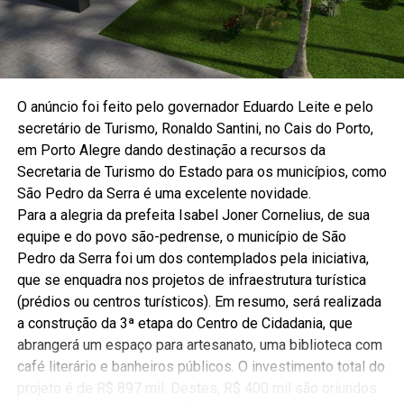
Por vezes não entendia que os anos passaram e seguia
trabalhando como se fosse um jovem. Lutou pela vida
Fotos e texto: Alex Steffen/Jornal Qtal
dos seus e também pela sua até o último instante. Fazia
o seu melhor sempre. Com muito zelo cuidou da amada
esposa à qual acarinhava com doces palavras. O apego
O anúncio foi feito pelo governador Eduardo Leite e pelo
emocional com a esposa era tamanho que se manterá
secretário de Turismo, Ronaldo Santini, no Cais do Porto,
para todo sempre. Amava tanto que, em tempos de
em Porto Alegre dando destinação a recursos da
noivado, saiu sem a aliança pois tinha tirado ela pra não
Secretaria de Turismo do Estado para os municípios, como
sujar. Quando se deu conta, foi comprar outra igual,
São Pedro da Serra é uma excelente novidade.
numa loja, pra não correr o risco da noiva notar que ele
Para a alegria da prefeita Isabel Joner Cornelius, de sua
estava sem. Fazia tudo por amor.
equipe e do povo são-pedrense, o município de São
Pedro da Serra foi um dos contemplados pela iniciativa,
“O vô era uma daquelas figuras que adorava aprontar
que se enquadra nos projetos de infraestrutura turística
das suas. Contava, com orgulho, que era motorista
(prédios ou centros turísticos). Em resumo, será realizada
exemplar, nunca tendo levado uma multa até os 90 anos.
a construção da 3ª etapa do Centro de Cidadania, que
Se aventurava e deixava todos de cabelos em pé, afinal,
abrangerá um espaço para artesanato, uma biblioteca com
um homem com mais de 80 subindo em um pinheiro não
café literário e banheiros públicos. O investimento total do
era pra qualquer um”, contou André Mallmann, neto e
projeto é de R$ 897 mil. Destes, R$ 400 mil são oriundos
um dos que seguiu seu legado como líder, sendo