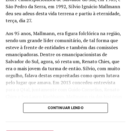
está prefeito. Rendeu agradecimento aos profissionais
São Pedro da Serra, em 1992, Sílvio Ignácio Mallmann
do setor público. Relembrou do trabalho feito nas
deu seu adeus desta vida terrena e partiu à eternidade,
gestões e, acima de tudo, enalteceu a importância de
terça, dia 27.
cada cidadão, desde aos emancipadores (muitos dos
quais presentes) quanto aos que optaram por São Pedro
Aos 95 anos, Mallmann, era figura folclórica na região,
como seu lar.
sendo um grande líder comunitário, de tal forma que
esteve à frente de entidades e também das comissões
Vieram as bênçãos, na condução do padre Márcio Weber
emancipadoras. Dentre os emancipacionistas de
e na sabedoria do Padre Attílio Hartmann. Na rua, a
Salvador do Sul, agora, só resta um, Renato Chies, que
chuva também estava liberada, ainda que tenha
era o mais jovem da turma de então. Sílvio, com muito
prejudicado a festa de posse, mas trabalho e
orgulho, falava destas empreitadas como quem lutava
confraternização terão espaço também nos próximos
pelo lugar que amava. Em 2013 concedeu entrevista
quatro anos de gestão.
para o Qtal, juntamente com Guido Cornelius, Renato
Chies e Ivo Lauro Kochhann. Mallmann ria das histórias
de então, sendo naquele ano vivenciado o
CONTINUAR LENDO
cinquentenário da união destes emancipacionistas.