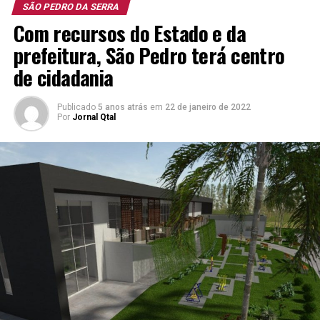
SÃO PEDRO DA SERRA
Com recursos do Estado e da
prefeitura, São Pedro terá centro
de cidadania
Publicado
5 anos atrás
em
22 de janeiro de 2022
Por
Jornal Qtal
Sílvio (o segundo da direita) orgulhava-se da trajetória
como emancipacionista
Sílvio era casado com Maria Selma, havia 72 anos, com
quem teve sete filhos. Essa família cresceu tendo 15
netos e 13 bisnetos. Todos, de maneira unânime, tinham
o avô Sílvio como referência.