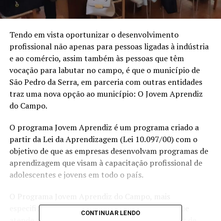
Tendo em vista oportunizar o desenvolvimento
profissional não apenas para pessoas ligadas à indústria
e ao comércio, assim também às pessoas que têm
vocação para labutar no campo, é que o município de
São Pedro da Serra, em parceria com outras entidades
traz uma nova opção ao município: O Jovem Aprendiz
do Campo.
O programa Jovem Aprendiz é um programa criado a
partir da Lei da Aprendizagem (Lei 10.097/00) com o
objetivo de que as empresas desenvolvam programas de
aprendizagem que visam à capacitação profissional de
adolescentes e jovens em todo o país.
O Programa Jovem Aprendiz do Campo, mais
especificamente, é um projeto do Sescoop/RS, que
CONTINUAR LENDO
atende as cooperativas agropecuárias com cursos de