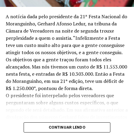
Dia 7 – 7º Kindertreffen in dem schönen Erdbeerland –
7º Encontro de Grupos de Danças Folclóricas Alemãs
A notícia dada pelo presidente da 21ª Festa Nacional do
Dia 14 – Die original Kölner Musikanten (Alemanha)
Moranguinho, Gerhard Afonso Ledur, na tribuna da
Câmara de Vereadores na noite de segunda trouxe
Dia 15 – 3º Festival de Orquestras de Sopros
perplexidade a quem o assistia. “Infelizmente a Festa
teve um custo muito alto para que a gente conseguisse
Dia 20 – JANTAR DE INTEGRAÇÃO – BRASIL/
atingir todos os nossos objetivos, e a gente conseguiu.
ALEMANHA – CTG
Os objetivos que a gente traçou foram todos eles
alcançados. Mas nós tivemos um custo de R$ 11.553.000
É claro, o moranguinho é a principal estrela deste
nesta festa, e entradas de R$ 10.303.000. Então a Festa
evento, sendo a mais chamativa e inspiradora de todas
do Moranguinho, em sua 21ª edição, teve um déficit de
as frutas. Use da criatividade e deguste-a.
R$ 1.250.000”, pontuou de forma direta.
O presidente foi interpelado pelos vereadores que
perguntaram sobre alguns custos específicos, o que
segundo ele será detalhado. Em sua afirmativa anterior a
divulgação dos números Gerhard falou de investimentos
feitos em melhorias no parque, nas estruturas do
CONTINUAR LENDO
Ginásio de Esportes, Morangão, Centro de Eventos, além