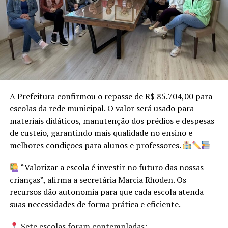
realeza. E as princesas Bruna Daiane Backes e Cauane
Jéssica Klering foram chamadas pelo quinteto de
jornalistas. Bruna, sempre comunicativa, parceria ter
perdido as palavras. Cauane, mais emotiva, perdera as
lágrimas e era apenas sorrisos.
TÓPICOS RELACIONADOS:
DESTAQUE
FÁBIO PERSCH
FESTA NACIONAL DO MORANGUINHO
LEANDRO DEWES
Restava saber quem seria a rainha do Winterschneiss
A SEGUIR
(como se chama Bom Princípio em alemão). E Picada dos
Depois da conquista no Paraguai o destino é o Peru
A Prefeitura confirmou o repasse de R$ 85.704,00 para
Winter tem uma Winter como rainha. Amanda Rauber
escolas da rede municipal. O valor será usado para
NÃO PERCA
Winter, a caçula, com 22 anos, foi a escolhida. E de
Anunciado Esquenta Festa do Moranguinho
materiais didáticos, manutenção dos prédios e despesas
pronto agradeceu também no dialeto alemão, com um
de custeio, garantindo mais qualidade no ensino e
convite e um Dankeschöne, ou melhor, em dialeto,
melhores condições para alunos e professores.
“Tanke xeen”.
“Valorizar a escola é investir no futuro das nossas
E que venha a festa, nas três primeiras semanas de
crianças”, afirma a secretária Marcia Rhoden. Os
setembro, para que Bom Princípio a todos,
recursos dão autonomia para que cada escola atenda
carinhosamente, possa acolher!
suas necessidades de forma prática e eficiente.
Sete escolas foram contempladas: