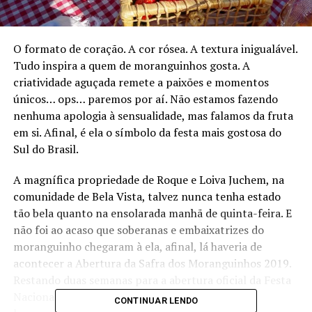
O formato de coração. A cor rósea. A textura inigualável.
Tudo inspira a quem de moranguinhos gosta. A
criatividade aguçada remete a paixões e momentos
únicos… ops… paremos por aí. Não estamos fazendo
nenhuma apologia à sensualidade, mas falamos da fruta
em si. Afinal, é ela o símbolo da festa mais gostosa do
Sul do Brasil.
A magnífica propriedade de Roque e Loiva Juchem, na
comunidade de Bela Vista, talvez nunca tenha estado
tão bela quanto na ensolarada manhã de quinta-feira. E
não foi ao acaso que soberanas e embaixatrizes do
moranguinho chegaram à ela, afinal, lá haveria de
acontecer a Abertura da Safra dos Moranguinhos 2019.
Restando duas semanas para a abertura oficial da Festa
Nacional do Moranguinho, em sua 18ª edição, as
CONTINUAR LENDO