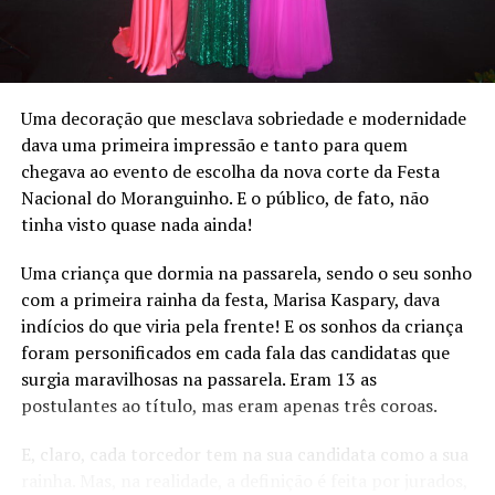
municipalidade, considerando que os valores investidos
foram também em estruturas que ficam para o ente
público.
Em suas falas, os vereadores enalteceram a importância
Uma decoração que mesclava sobriedade e modernidade
da festa e lamentaram os números, contudo lembraram
dava uma primeira impressão e tanto para quem
que a festa é patrimônio cultural imaterial de Bom
chegava ao evento de escolha da nova corte da Festa
Princípio.
Nacional do Moranguinho. E o público, de fato, não
tinha visto quase nada ainda!
Uma criança que dormia na passarela, sendo o seu sonho
com a primeira rainha da festa, Marisa Kaspary, dava
indícios do que viria pela frente! E os sonhos da criança
foram personificados em cada fala das candidatas que
surgia maravilhosas na passarela. Eram 13 as
postulantes ao título, mas eram apenas três coroas.
E, claro, cada torcedor tem na sua candidata como a sua
rainha. Mas, na realidade, a definição é feita por jurados,