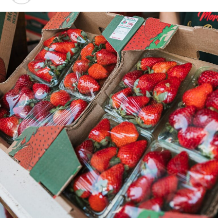
Dia 6 – Zé Neto e Cristiano
Dia 8 – Serginho Moah (ex-Papas da Língua)
Dia 13 – Tati Portella (ex-Chimarruts)
Dia 15 – Sunset do Moranguinho, com Fernando e
Sorocaba, Lucas e Felipe, Marmitt DJ
Dia 20 – Luiza Barbosa, e Neto Fagundes
Dia 22 – Marilia Mendonça
Cabe destacar ainda as atrações âmbito cultural
Dia 6 – COMEMORAÇÃO DA IRMANDADE e Lançamento
do Livro Morango Chef
Dia 7 – Desfile de abertura do evento