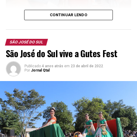
CONTINUAR LENDO
SÃO JOSÉ DO SUL
São José do Sul vive a Gutes Fest
O cara é escritor, e dos bons!
Publicado
4 anos atrás
em
23 de abril de 2022
Por
Jornal Qtal
Contos, histórias para crianças e crônicas fazem parte
de sua rotina. E durante a Gutes Fest, na Feira do Livro,
ele teve um momento de grande alegria. De camiseta
confeccionada especialmente para a ocasião, o
“grandão” se emocionou ao ver impresso o primeiro dos
seus livros. Autor de dez obras, pela primeira vez uma
criação sua foi para o para o papel contando com a
ajuda de muita gente.