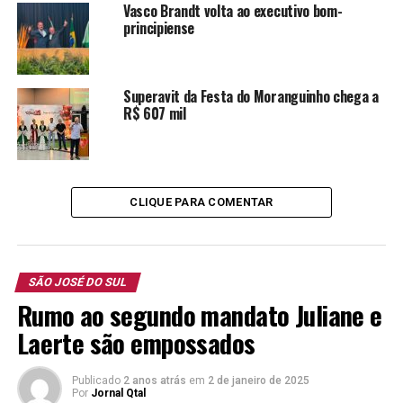
Vasco Brandt volta ao executivo bom-
principiense
TÓPICOS RELACIONADOS:
FÁBIO PERSCH
FESTA DO MORANGUINHO
SÃO JOSÉ DO SUL
Superavit da Festa do Moranguinho chega a
SÍLVIO INÁCIO DE SOUZA KREMER
R$ 607 mil
A SEGUIR
Caminhada do Coração é lançada na Expointer
NÃO PERCA
Prefeito Filé anuncia asfalto no interior
CLIQUE PARA COMENTAR
SÃO JOSÉ DO SUL
Rumo ao segundo mandato Juliane e
Laerte são empossados
Publicado
2 anos atrás
em
2 de janeiro de 2025
Por
Jornal Qtal