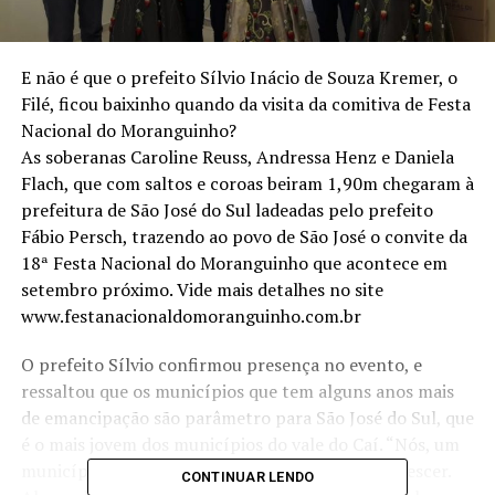
E não é que o prefeito Sílvio Inácio de Souza Kremer, o
Filé, ficou baixinho quando da visita da comitiva de Festa
Nacional do Moranguinho?
As soberanas Caroline Reuss, Andressa Henz e Daniela
Flach, que com saltos e coroas beiram 1,90m chegaram à
prefeitura de São José do Sul ladeadas pelo prefeito
Fábio Persch, trazendo ao povo de São José o convite da
18ª Festa Nacional do Moranguinho que acontece em
setembro próximo. Vide mais detalhes no site
www.festanacionaldomoranguinho.com.br
O prefeito Sílvio confirmou presença no evento, e
ressaltou que os municípios que tem alguns anos mais
de emancipação são parâmetro para São José do Sul, que
é o mais jovem dos municípios do vale do Caí. “Nós, um
município pequeno, vemos que há muito para crescer.
CONTINUAR LENDO