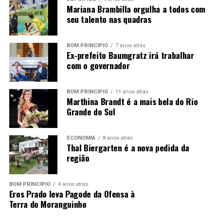
Mariana Brambilla orgulha a todos com
tradições. Gastronomicamente, bem, bolinho de batata,
seu talento nas quadras
hamburger, várias cervejarias. Enfim, a pedida é farta.
No que tange às atrações deste final de semana, haverá
BOM PRINCÍPIO
7 anos atrás
Ex-prefeito Baumgratz irá trabalhar
shows na tarde de hoje, com bandas tal Hatfield e no
com o governador
domingo a Banda Pandora. Para quem é mais ligado a um
sertanejo pop, tem Joel Carlo.
BOM PRINCÍPIO
11 anos atrás
Confere aí a programação dos dois últimos dias de festa.
Marthina Brandt é a mais bela do Rio
Grande do Sul
SÁBADO
ECONOMIA
8 anos atrás
09h às 18h
• 2ª Encontro de Carros Antigos e
Thal Biergarten é a nova pedida da
Quadrados
região
09h às 18h
• 1º Encontro de Motos
09h às 18h
• Exposição Empresas
BOM PRINCÍPIO
4 anos atrás
09h
• Passeio no Trenzinho do Vale
Eros Prado leva Pagode da Ofensa à
14h30
• Banda Rock de Quinta
Terra do Moranguinho
O apoio da Secretaria Municipal da Educação e Cultura,
16h30
• Banda Hatfield
é claro, foi importante. Mais pela motivação do que pelo