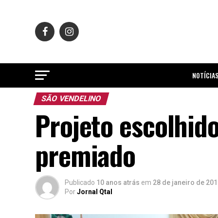
NOTÍCIA
SÃO VENDELINO
Projeto escolhido
premiado
Publicado
10 anos atrás
em
28 de janeiro de 20
Por
Jornal Qtal