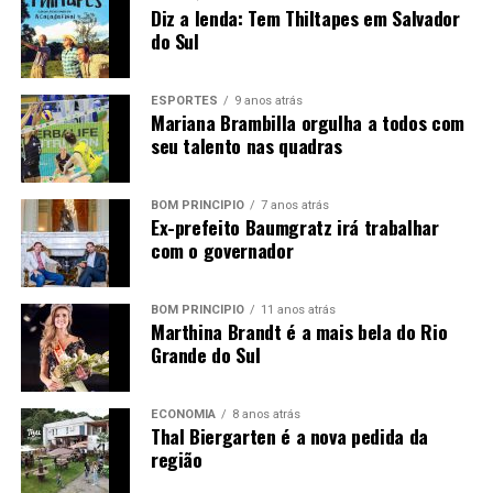
Diz a lenda: Tem Thiltapes em Salvador
Design de Interiores que serão os responsáveis por
do Sul
especificar produtos em seus projetos”, destaca Felipe P.
Lazzari, diretor da Tramontina. “Ao ampliar o alcance e
padronizar o concurso em 2025, buscamos democratizar
ESPORTES
9 anos atrás
Mariana Brambilla orgulha a todos com
o acesso, fortalecer nossa presença institucional nas
seu talento nas quadras
instituições de ensino e promover um diálogo direto
com estudantes”, afirma ele.
BOM PRINCÍPIO
7 anos atrás
Ex-prefeito Baumgratz irá trabalhar
O espaço a ser considerado pelos estudantes
com o governador
corresponde a uma planta retangular padrão de 6,5m x
8,5m (55,25m²) de uso unifamiliar, casa ou apartamento.
A proposta deve apresentar a integração da tecnologia
BOM PRINCÍPIO
11 anos atrás
Marthina Brandt é a mais bela do Rio
dos produtos Tramontina com a estética e estilo de vida
Grande do Sul
de um cliente fictício – à escolha do estudante -,
prevendo a instalação e utilização correta de
eletrodomésticos, lixeiras em aço inox, cubas e
ECONOMIA
8 anos atrás
Thal Biergarten é a nova pedida da
acessórios.
região
A premiação para os autores das cinco melhores