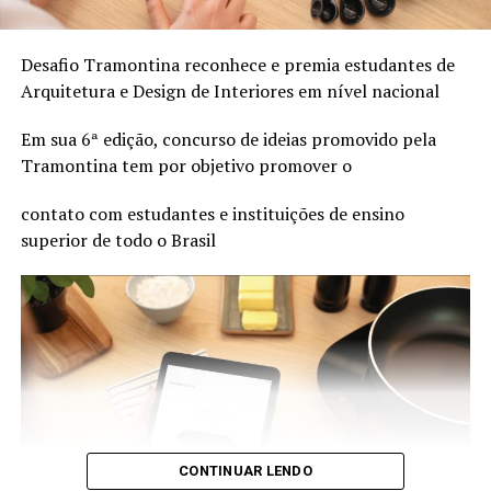
câmbio manual de 3 marchas.
Desafio Tramontina reconhece e premia estudantes de
Informações adicionais sobre a Expoclassic 2025 podem
Arquitetura e
Design de Interiores em nível nacional
ser obtidas no site www.vccnh.com.br. Siga o Veteran
Car Clube no Instagram: @veterancarclubnh.
Em sua 6ª edição, concurso de ideias promovido pela
Tramontina tem por objetivo
promover o
contato com estudantes e instituições de ensino
superior de todo o Brasil
CONTINUAR LENDO