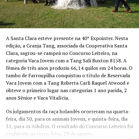
A Santa Clara esteve presente na 40ª Expointer. Nesta
edição, a Granja Tang, associada da Cooperativa Santa
Clara, sagrou-se campeã no Concurso Leiteiro, na
categoria Vaca Jovem com a Tang Sali Buxton 8158. A
fêmea de três anos produziu 66,14 quilos em 24 horas. O
tambo de Farroupilha conquistou o título de Reservada
Vaca Jovem com a Tang Roberta Carli Raquel Atwood e
obteve o primeiro lugar nas categorias 1 ano parida, 2
anos Sênior e Vaca Vitalícia.
Os julgamentos da raça holandês ocorreram na quarta-
feira, dia 30, para os animais Jovens, e quinta-feira, dia
31, para os Adultos. O resultado do Concurso Leiteiro foi
conhecido na terça-feira, 29 de agosto.