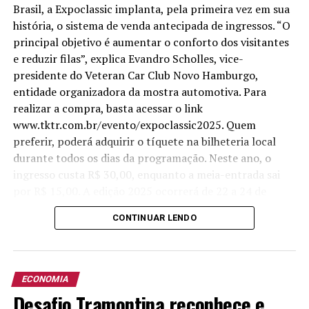
Rações, Cozinha Industrial, Farmácia e 21 unidades de
Brasil, a Expoclassic implanta, pela primeira vez em sua
varejo, entre supermercados e mercados agropecuários,
história, o sistema de venda antecipada de ingressos. “O
nos municípios onde possui associados. Atualmente
principal objetivo é aumentar o conforto dos visitantes
possui um mix de 320 produtos, entre Laticínios,
e reduzir filas”, explica Evandro Scholles, vice-
Frigorífico, Doces e Sucos.
presidente do Veteran Car Club Novo Hamburgo,
entidade organizadora da mostra automotiva. Para
realizar a compra, basta acessar o link
www.tktr.com.br/evento/expoclassic2025. Quem
preferir, poderá adquirir o tíquete na bilheteria local
durante todos os dias da programação. Neste ano, o
ingresso custa R$ 30,00, enquanto a meia-entrada sai
por R$ 15,00. A edição 2025 ocorrerá de 22 a 24 de
agosto nos pavilhões da Fenac, em Novo Hamburgo (RS).
CONTINUAR LENDO
Segundo Evandro Scholles, muitas outras novidades
estão previstas para a 22ª Expoclassic. Os veículos-
destaque do evento são dois raros caminhões FNM, que
ECONOMIA
estampam o cartaz oficial da mostra. Também haverá
Desafio Tramontina reconhece e
ilhas temáticas de Ferraris, Mercedes-Benz, BMW,
TÓPICOS RELACIONADOS:
EXPOINTER
PREMIAÇÕES