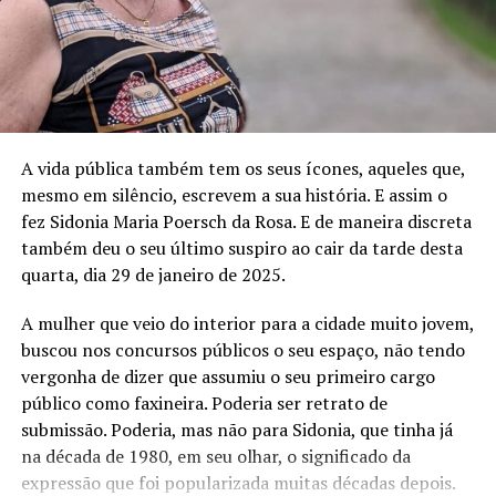
garantidos o direito de serem protagonistas de sua
verdades e afirmativas desconhecidas por muitos.
história, sujeitos e não objetos do espírito e da ação do
colonialismo de ninguém”.
“Escrever um livro é compartilhar a trajetória da minha
vida e resgatar tantas coisas vividas e sonhadas. É
Ao contrário daqueles que olharam apenas para os
privilégio. Fiquei muito feliz. As pessoas têm o direito de
resultados imediatos do Sínodo, julgados insatisfatórios
saber a realidade dos fatos”, finaliza.
em relação aos pedidos de muitos dos participantes,
A vida pública também tem os seus ícones, aqueles que,
Hummes sempre olhou além da assembleia no Vaticano.
O livro está disponível com o autor, em seu escritório de
mesmo em silêncio, escrevem a sua história. E assim o
Não ao Sínodo, mas ao processo que o Sínodo abriria na
advocacia em Salvador do Sul, sendo fácil leitura e
fez Sidonia Maria Poersch da Rosa. E de maneira discreta
Amazônia e no mundo.
instigante ação, afinal, cada qual tem uma história a
também deu o seu último suspiro ao cair da tarde desta
contar, e um livro por escrever.
quarta, dia 29 de janeiro de 2025.
Nos últimos tempos, especialmente desde 2020, ano de
sua nomeação como presidente da recém-criada
Fotos: Cesar Führ/Photoarte
A mulher que veio do interior para a cidade muito jovem,
Conferência Eclesial da Amazônia, insistia de fato na
buscou nos concursos públicos o seu espaço, não tendo
“aplicação” das indicações do Sínodo. “O Sínodo é o
vergonha de dizer que assumiu o seu primeiro cargo
ponto alto que ilumina os caminhos. Porém continua
público como faxineira. Poderia ser retrato de
agora, todo o processo continuará também na aplicação
submissão. Poderia, mas não para Sidonia, que tinha já
pós-sinodal, no território e em todos os lugares onde
na década de 1980, em seu olhar, o significado da
exista uma conexão”, disse sempre aos meios de
expressão que foi popularizada muitas décadas depois.