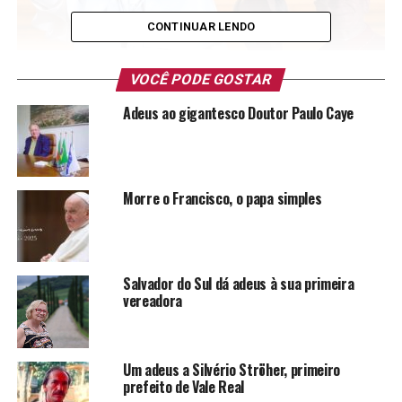
CONTINUAR LENDO
VOCÊ PODE GOSTAR
Adeus ao gigantesco Doutor Paulo Caye
Coube ao cardeal Odilo Pedro Scherer, arcebispo de São
Paulo, o comunicado o falecimento nesta segunda-feira,
4 de julho, do cardeal Cláudio Hummes, arcebispo
emérito de São Paulo e prefeito emérito da Congregação
Morre o Francisco, o papa simples
para o Clero:
“Comunico, com grande pesar, o falecimento do
Eminentíssimo Cardeal Cláudio Hummes, Arcebispo
Salvador do Sul dá adeus à sua primeira
vereadora
emérito de São Paulo e Prefeito emérito da Congregação
para o Clero, no dia de hoje, com a idade de 88 anos
incompletos, após prolongada enfermidade, que
suportou com paciência e fé em Deus. O médico Dr.
Um adeus a Silvério Ströher, primeiro
prefeito de Vale Real
Rodrigo Paulino constatou a morte do Cardeal, ocorrida