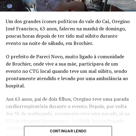
Um dos grandes ícones políticos do vale do Caí, Oregino
José Francisco, 63 anos, faleceu na manhã de domingo,
poucas horas depois de ter tido mal súbito durante
evento na noite de sábado, em Brochier.
O prefeito de Pareci Novo, muito ligado à comunidade
de Brochier, onde vive a sua mãe, participava de um
evento no CTG local quando teve um mal súbito, sendo
prontamente atendido e levado por uma ambulância ao
hospital.
Aos 63 anos, pai de dois filhos, Oregino teve uma parada
cardiorrespiratória durante o evento. Depois, por volta
das 3h da madrugada, novamente teve uma parada, já na
UTI do Hospital Montenegro. Às 9h09, foi confirmado
oficialmente o falecimento, deixando enlutada a
CONTINUAR LENDO
comunidade regional.