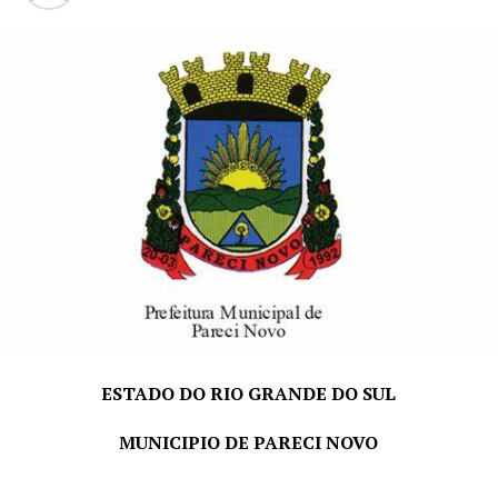
horário e local a ser definido.
“Nós, como colegas, lastimamos muito a perda do
prefeito Oregino, que era um homem muito trabalhador
e que motivava a todos nós, sendo incansável no
desenvolvimento regional”, citou o prefeito Fábio
Persch, de Bom Princípio, lamentando a passagem do
amigo Oregino José Francisco.
“Há situações na vida que lastimamos a perda e paramos
por aí. No caso do prefeito Oregino devemos agora orar
por ele e, depois, aprender com todos os seus
ensinamentos deixados”, comentou o prefeito Sílvio
Inácio de Souza Kremer, de São José do Sul, que é
município vizinho de Pareci Novo, terra do sempre
ESTADO DO RIO GRANDE DO SUL
prefeito Oregino.
MUNICIPIO DE PARECI NOVO