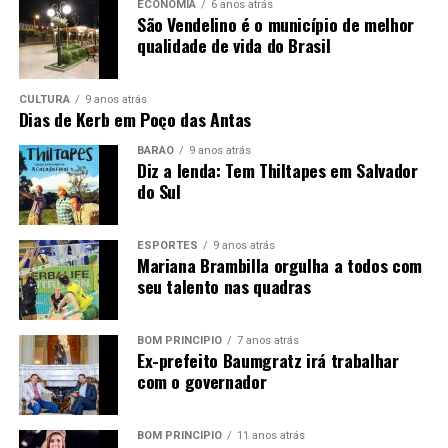
ECONOMIA
6 anos atrás
Cargo
São Vendelino é o município de melhor
Vagas
Escolaridade
Carga
Vencim
qualidade de vida do Brasil
e outros
Horária
Básico
requisitos
Junho/
Semanal
para o
CULTURA
9 anos atrás
provimento
Dias de Kerb em Poço das Antas
Merendeiro(a)
01
BARÃO
9 anos atrás
Ensino
40h
R$ 1.93
Diz a lenda: Tem Thiltapes em Salvador
Fundamental
do Sul
+
Completo e
Benefí
Curso de
Boas Práticas
ESPORTES
9 anos atrás
Mariana Brambilla orgulha a todos com
de
seu talento nas quadras
Manipulação
em Serviços
de
BOM PRINCÍPIO
7 anos atrás
Ex-prefeito Baumgratz irá trabalhar
Alimentação
com o governador
*Vale-Alimentação de R$ 32,00 por dia efetivamente
trabalhado.
BOM PRINCÍPIO
11 anos atrás