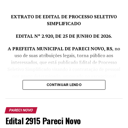
Prefeitura Municipal de Pareci Novo, sito à Rua João
Inácio Teixeira, nº 70 – Centro.
EXTRATO DE EDITAL DE PROCESSO SELETIVO
Pareci Novo, RS, 04 de agosto de 2026.
SIMPLIFICADO
LORENI CRISTINA REINHEIMER,
EDITAL Nº 2.920, DE 25 DE JUNHO DE 2026.
Prefeita Municipal
A PREFEITA MUNICIPAL DE PARECI NOVO, RS
, no
uso de suas atribuições legais, torna público aos
interessados, que está publicado Edital de Processo
Seletivo Simplificado visando à contratação de pessoal
por prazo determinado, amparado no excepcional
interesse público, com fulcro no art. 37, IX da
CONTINUAR LENDO
Constituição Federal e art. 229, inciso VI, da Lei
Complementar nº 380/1997, conforme segue:
PARECI NOVO
Cargo
Vagas
Escolaridade
Carga
Vencimen
Edital 2915 Pareci Novo
e outros
Horária
Básico e
requisitos
Junho/20