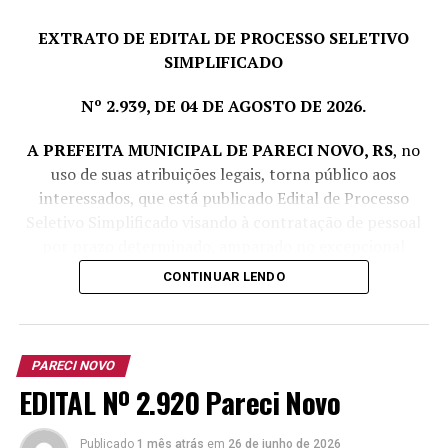
EXTRATO DE EDITAL DE PROCESSO SELETIVO
SIMPLIFICADO
Nº 2.939, DE 04 DE AGOSTO DE 2026.
A PREFEITA MUNICIPAL DE PARECI NOVO, RS
, no
uso de suas atribuições legais, torna público aos
interessados, que está publicado Edital de Processo
Seletivo Simplificado visando à contratação de pessoal
por prazo determinado, amparado no excepcional
interesse público, com fulcro no art. 37, IX da CF e Lei
CONTINUAR LENDO
TÓPICOS RELACIONADOS:
ALEXANDRE BARTH
DESTAQUE
Complementar nº 380/1997, conforme segue:
MORTE
OREGINO JOSÉ FRANCISCO
A SEGUIR
Cargo
Nem Covid tira eleição de Gelci Mello
Vagas
Escolaridade
Carga
Vencime
PARECI NOVO
e outros
Horária
Básico 
EDITAL Nº 2.920 Pareci Novo
NÃO PERCA
requisitos
Agosto/
Cultura alemã é tema de Festa
Semanal
para o
Publicado
1 mês atrás
provimento
em
26 de junho de 2026