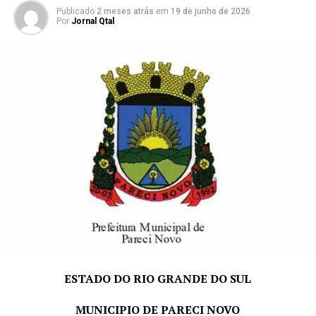
Semanal
Publicado
2 meses atrás
em
19 de junho de 2026
para o
Por
Jornal Qtal
provimento
Especialista
01
Habilitação
20h
R$ 2.899,0
em
Legal para o
+
Educação –
Exercício do
Benefício
Cargo
Supervisão
Escolar
*Vale-Alimentação de R$ 16,00 por dia efetivamente
trabalhado.
PRAZO E LOCAL DE INSCRIÇÃO:
dias 29 e 30 de junho
e dias 01; 02 e 03 de julho de 2026
, das 07h30min às
11h30min e das 13h às 16h, no Departamento de
Pessoal, junto a Prefeitura Municipal de Pareci Novo,
ESTADO DO RIO GRANDE DO SUL
sito à Rua João Inácio Teixeira, nº 70 – Centro.
MUNICIPIO DE PARECI NOVO