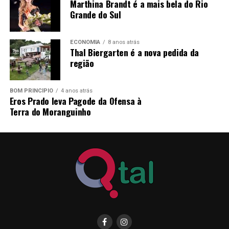
Marthina Brandt é a mais bela do Rio
PRAZO E LOCAL DE INSCRIÇÃO:
dias 22; 23; 24; 25 e
Grande do Sul
26 de junho de 2026
, das 07h30min às 11h30min e das
13h às 16h, no Departamento de Pessoal, junto a
ECONOMIA
8 anos atrás
Prefeitura Municipal de Pareci Novo, sito à Rua João
Thal Biergarten é a nova pedida da
Inácio Teixeira, nº 70 – Centro.
região
Pareci Novo, RS, 18 de junho de 2026.
BOM PRINCÍPIO
4 anos atrás
Eros Prado leva Pagode da Ofensa à
LORENI CRISTINA REINHEIMER,
Terra do Moranguinho
Prefeita Municipal