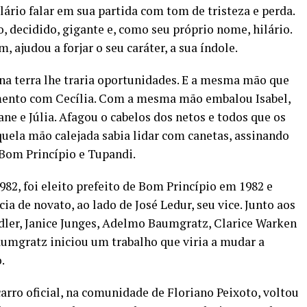
lário falar em sua partida com tom de tristeza e perda.
o, decidido, gigante e, como seu próprio nome, hilário.
 ajudou a forjar o seu caráter, a sua índole.
 na terra lhe traria oportunidades. E a mesma mão que
samento com Cecília. Com a mesma mão embalou Isabel,
ane e Júlia. Afagou o cabelos dos netos e todos que os
quela mão calejada sabia lidar com canetas, assinando
Bom Princípio e Tupandi.
82, foi eleito prefeito de Bom Princípio em 1982 e
ia de novato, ao lado de José Ledur, seu vice. Junto aos
dler, Janice Junges, Adelmo Baumgratz, Clarice Warken
aumgratz iniciou um trabalho que viria a mudar a
.
arro oficial, na comunidade de Floriano Peixoto, voltou