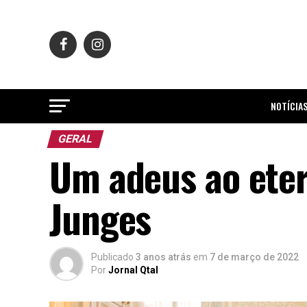
NOTÍCIA
GERAL
Um adeus ao etern
Junges
Publicado
3 anos atrás
em
7 de março de 2022
Por
Jornal Qtal