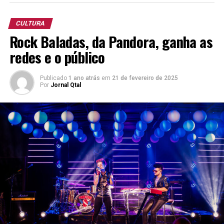
South Beer Cup 2025
(Copa Libertadores)
CULTURA
Pilsen “Premium Lager”
Rock Baladas, da Pandora, ganha as
redes e o público
13º Concurso Brasileiro da Cerveja.
Porter
Publicado
1 ano atrás
em
21 de fevereiro de 2025
Oktoberfest
Por
Jornal Qtal
Kellerbier Naturtrüb