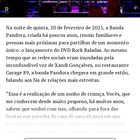
Na noite de quinta, 20 de fevereiro de 2025, a Banda
Pandora, criada há poucos anos, reuniu familiares e
pessoas mais próximas para partilhar de um momento
único: o lançamento do DVD Rock Baladas. Ao mesmo
tempo que as redes sociais eram inundadas pela
inconfundível voz de Xandi Gonçalves, no restaurante
Garage 89, a banda Pandora chegava em grande estilo,
falando aos fãs de relações mais estreitas.
“Essa é a realização de um sonho de criança. Vocês, que
me conhecem desde muito pequeno, há muitos anos,
sabem que sonhei com isso, olhando para fora das
frestas nas paredes da casa de uma só peça em que
morava com a minha mãe”, ressalta o vocalista Xandi.
Diego Schardong, Ivan Luz e Samuel Pesan partilharam
da alegria, deixando evidente que o lançamento do DVD,