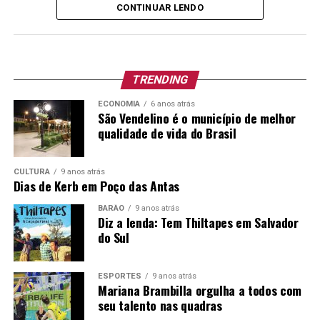
CONTINUAR LENDO
que está no youtube, é uma vitória gigantesca.
A gravação, em Lajeado, há algumas semanas, foi
realizada ao vivo, sem qualquer edição de voz posterior.
Os cortes de imagens são mágicos fazendo parecer que o
TRENDING
ambiente, bastante grande, fosse pequenino e
ECONOMIA
6 anos atrás
aconchegando, quase familiar.
São Vendelino é o município de melhor
qualidade de vida do Brasil
Para quem quer reviver os anos 80 e 90, talvez um pouco
dos 2000, com o sentimento de nostalgia e amor pela
CULTURA
9 anos atrás
vida pode fazê-lo assistindo ao show histórico que
Dias de Kerb em Poço das Antas
deverá catapultar a Pandora no cenário nacional e,
BARÃO
9 anos atrás
quiçá, internacional.
Diz a lenda: Tem Thiltapes em Salvador
do Sul
Assista e viva cada momento como se fosse único:
(3060) Pandora – DVD Rock Baladas (Completo) –
ESPORTES
9 anos atrás
YouTube
Mariana Brambilla orgulha a todos com
seu talento nas quadras