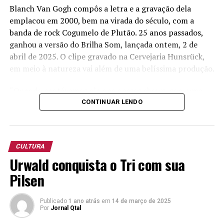
Blanch Van Gogh compôs a letra e a gravação dela
emplacou em 2000, bem na virada do século, com a
banda de rock Cogumelo de Plutão. 25 anos passados,
ganhou a versão do Brilha Som, lançada ontem, 2 de
abril de 2025. O clipe gravado na Cervejaria Hunsrück,
em meio à natureza vai além de uma belíssima produção.
“Quando cantávamos ela nos nossos shows, com uma
versão mais sertaneja, já se percebia uma interação do
CONTINUAR LENDO
público, mas na gravação do clipe a energia foi muito
forte”, diz o vocalista do Brilha Som, Alessandro Turra.
CULTURA
Em vídeo lançado em suas redes sociais neste dia 3,
Urwald conquista o Tri com sua
Turra, lembra que a música foi uma composição voltado
a Deus, sendo, sim, uma belíssima declaração de amor.
Pilsen
O estilo musical cá do interior do Rio Grande do Sul vem
Publicado
1 ano atrás
em
14 de março de 2025
ganhando o Brasil. É questão de tempo para que nossos
Margarete estará prefeita por duas semanas
Por
Jornal Qtal
artistas tenham sua arte reconhecida neste país