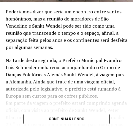
Poderíamos dizer que seria um encontro entre santos
homônimos, mas a reunião de moradores de São
Vendelino e Sankt Wendel pode ser tido como uma
reunião que transcende o tempo e o espaço, afinal, a
separação feita pelos anos e os continentes será desfeita
por algumas semanas.
Na tarde desta segunda, o Prefeito Municipal Evandro
Luis Schneider embarcou, acompanhando o Grupo de
Danças Folclóricas Alemãs Sankt Wendel, à viagem para
a Alemanha. Ainda que trate de uma viagem oficial,
autorizada pelo legislativo, o prefeito está rumando à
Europa sem custos para os cofres públicos.
Em parte da viagem o prefeito estará cumprindo agenda
oficial, com visita ao prefeito de Sankt Wendel, Peter
Klär, no dia 27, e do Governador de Saarbrücken, no dia
CONTINUAR LENDO
29. “Irei aproveitar o momento oficial para não apenas
confraternizar como também estreitar laços, fazendo o