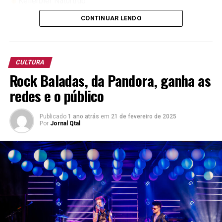
Kellerbier Naturtrüb
Bock
CONTINUAR LENDO
German Pilsner
South Beer Cup 2025
(Copa Libertadores)
CULTURA
Pilsen “Premium Lager”
Rock Baladas, da Pandora, ganha as
redes e o público
13º Concurso Brasileiro da Cerveja.
Porter
Publicado
1 ano atrás
em
21 de fevereiro de 2025
Oktoberfest
Por
Jornal Qtal
Kellerbier Naturtrüb