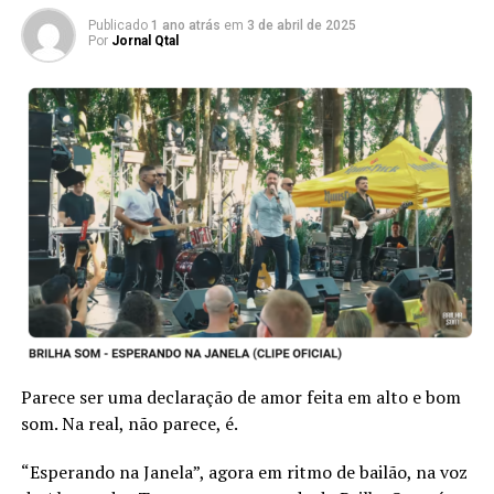
Paraíso. Quer mais? Eine Prosit para todos que apreciam
Publicado
1 ano atrás
em
3 de abril de 2025
Por
Jornal Qtal
o jeito simples de ser e de viver.
Parece ser uma declaração de amor feita em alto e bom
som. Na real, não parece, é.
“Esperando na Janela”, agora em ritmo de bailão, na voz