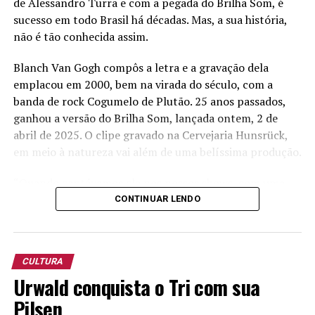
de Alessandro Turra e com a pegada do Brilha Som, é
sucesso em todo Brasil há décadas. Mas, a sua história,
não é tão conhecida assim.
Blanch Van Gogh compôs a letra e a gravação dela
emplacou em 2000, bem na virada do século, com a
banda de rock Cogumelo de Plutão. 25 anos passados,
ganhou a versão do Brilha Som, lançada ontem, 2 de
abril de 2025. O clipe gravado na Cervejaria Hunsrück,
em meio à natureza vai além de uma belíssima produção.
“Quando cantávamos ela nos nossos shows, com uma
versão mais sertaneja, já se percebia uma interação do
CONTINUAR LENDO
público, mas na gravação do clipe a energia foi muito
forte”, diz o vocalista do Brilha Som, Alessandro Turra.
CULTURA
Em vídeo lançado em suas redes sociais neste dia 3,
Urwald conquista o Tri com sua
Turra, lembra que a música foi uma composição voltado
a Deus, sendo, sim, uma belíssima declaração de amor.
Pilsen